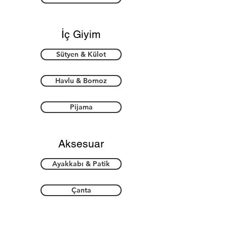
İç Giyim
Sütyen & Külot
Havlu & Bornoz
Pijama
Aksesuar
Ayakkabı & Patik
Çanta
Takı & Toka