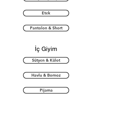
Etek
Pantolon & Short
İç Giyim
Sütyen & Külot
Havlu & Bornoz
Pijama
Aksesuar
Ayakkabı & Patik