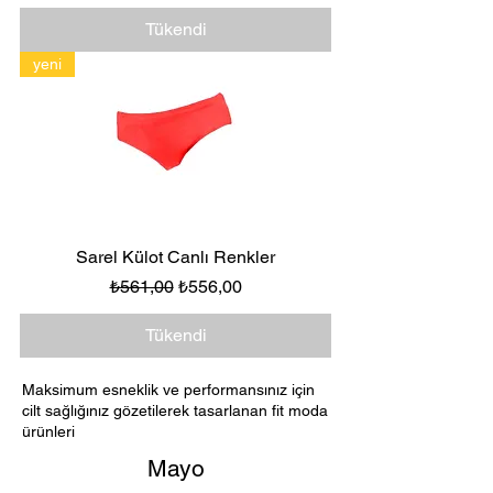
Tükendi
yeni
Sarel Külot Canlı Renkler
Normal Fiyat
İndirimli Fiyat
₺561,00
₺556,00
Tükendi
Maksimum esneklik ve performansınız için
cilt sağlığınız gözetilerek tasarlanan fit moda
ürünleri
Mayo