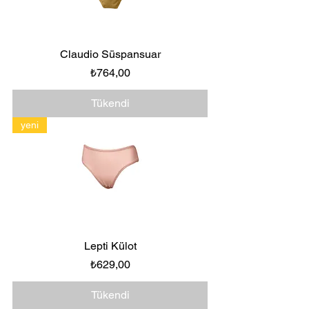
Claudio Süspansuar
Fiyat
₺764,00
Tükendi
yeni
Lepti Külot
Fiyat
₺629,00
Tükendi