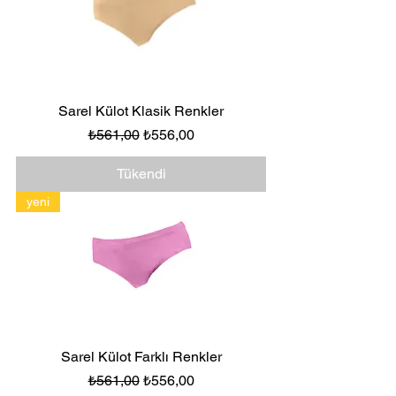
Sarel Külot Klasik Renkler
Normal Fiyat
İndirimli Fiyat
₺561,00
₺556,00
Tükendi
yeni
Sarel Külot Farklı Renkler
Normal Fiyat
İndirimli Fiyat
₺561,00
₺556,00