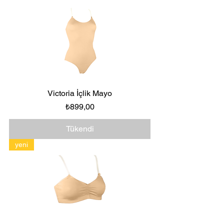
Victoria İçlik Mayo
Fiyat
₺899,00
Tükendi
yeni