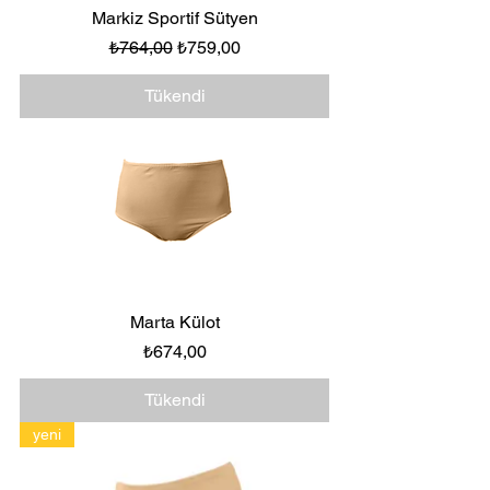
Markiz Sportif Sütyen
Normal Fiyat
İndirimli Fiyat
₺764,00
₺759,00
Tükendi
Marta Külot
Fiyat
₺674,00
Tükendi
yeni