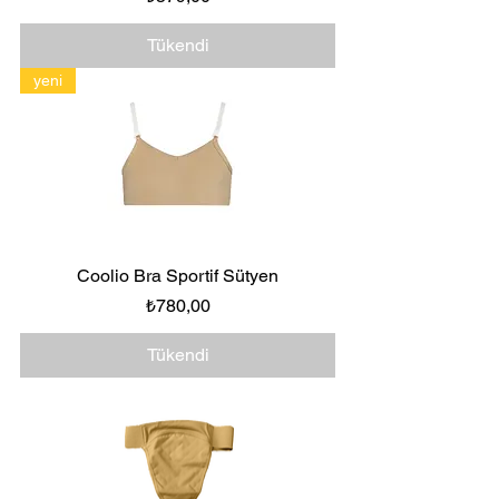
Tükendi
yeni
Coolio Bra Sportif Sütyen
Fiyat
₺780,00
Tükendi