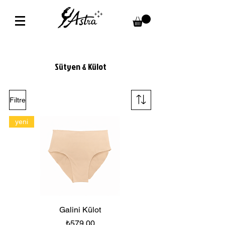
Sütyen & Külot
Filtre
yeni
Galini Külot
Fiyat
₺579,00