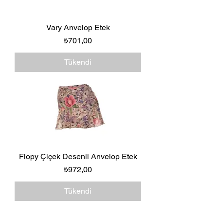
Vary Anvelop Etek
Fiyat
₺701,00
Tükendi
Flopy Çiçek Desenli Anvelop Etek
Fiyat
₺972,00
Tükendi