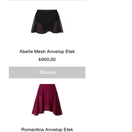
Abelle Mesh Anvelop Etek
Fiyat
₺900,00
Tükendi
Romantica Anvelop Etek