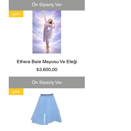
Ön Sipariş Ver
yeni
Ethera Bale Mayosu Ve Eteği
Fiyat
₺3.600,00
Ön Sipariş Ver
yeni