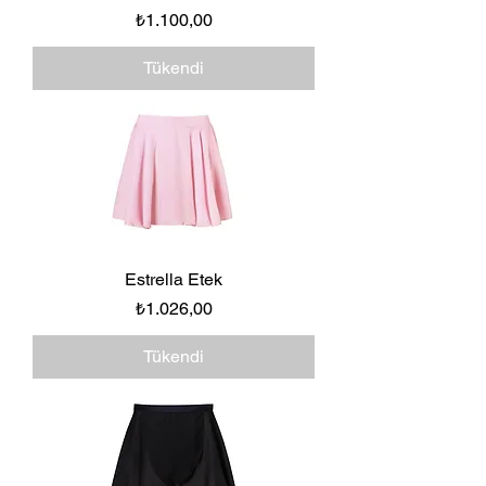
Fiyat
₺1.100,00
Tükendi
Estrella Etek
Fiyat
₺1.026,00
Tükendi