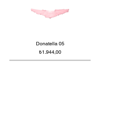
Donatella 05
Fiyat
₺1.944,00
Tükendi
Tuffy 03
Fiyat
₺777,00