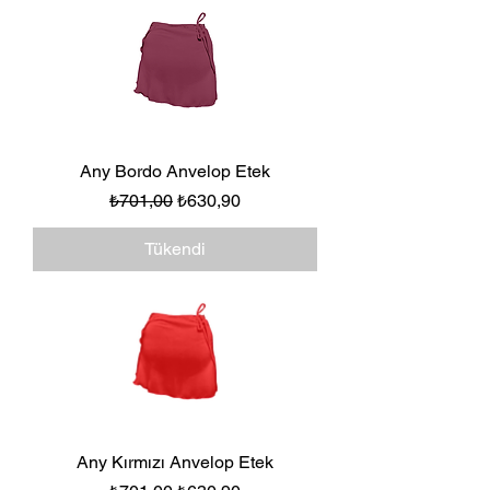
Any Bordo Anvelop Etek
Normal Fiyat
İndirimli Fiyat
₺701,00
₺630,90
Tükendi
Any Kırmızı Anvelop Etek