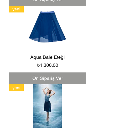
yeni
Aqua Bale Eteği
Fiyat
₺1.300,00
Ön Sipariş Ver
yeni