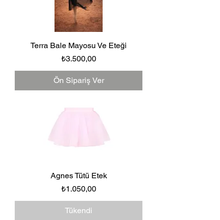
Terra Bale Mayosu Ve Eteği
Fiyat
₺3.500,00
Ön Sipariş Ver
Agnes Tütü Etek
Fiyat
₺1.050,00
Tükendi