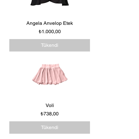
Angela Anvelop Etek
Fiyat
₺1.000,00
Tükendi
Voli
Fiyat
₺738,00
Tükendi