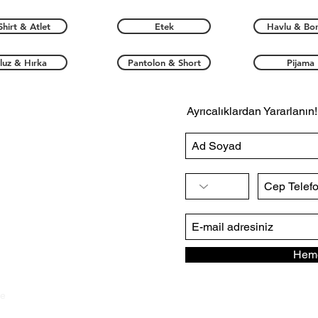
Shirt & Atlet
Etek
Havlu & Bo
luz & Hırka
Pantolon & Short
Pijama
Ayrıcalıklardan Yararlanın!
Heme
ye