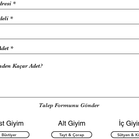
Talep Formunu Gönder
st Giyim
Alt Giyim
İç Giy
Büstiyer
Tayt & Çorap
Sütyen & K