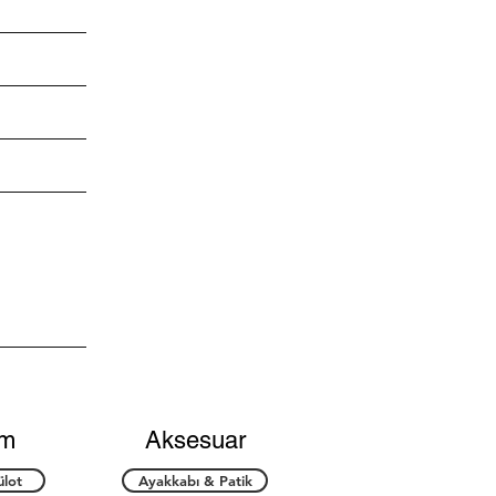
im
Aksesuar
ülot
Ayakkabı & Patik