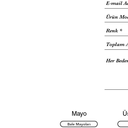
Mayo
Ü
Bale Mayoları