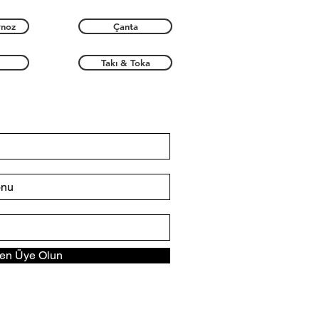
rnoz
Çanta
Takı & Toka
n Üye Olun