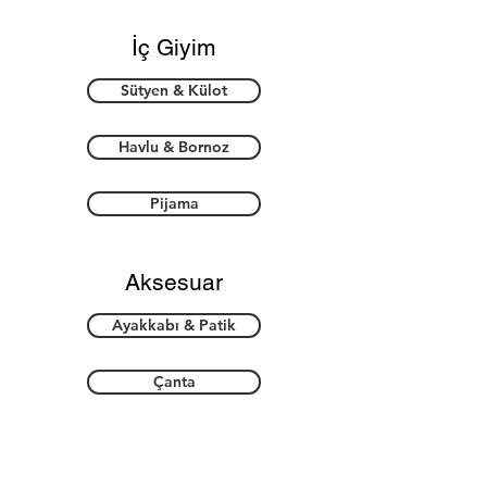
İç Giyim
Sütyen & Külot
Havlu & Bornoz
Pijama
Aksesuar
Ayakkabı & Patik
Çanta
Takı & Toka