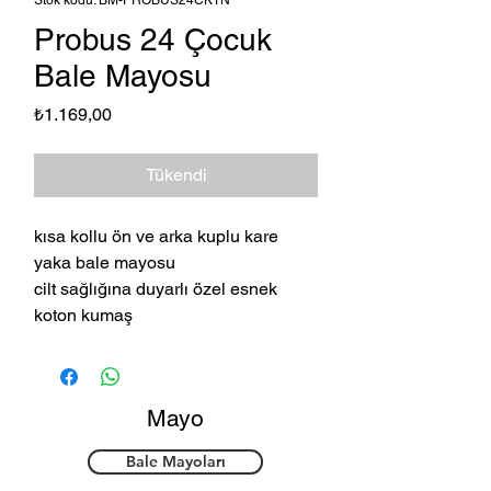
Stok kodu: BM-PROBUS24CKTN
Probus 24 Çocuk
Bale Mayosu
Fiyat
₺1.169,00
Tükendi
kısa kollu ön ve arka kuplu kare
yaka bale mayosu
cilt sağlığına duyarlı özel esnek
koton kumaş
Mayo
Bale Mayoları