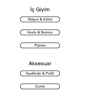
İç Giyim
Sütyen & Külot
Havlu & Bornoz
Pijama
Aksesuar
Ayakkabı & Patik
Çanta
Takı & Toka