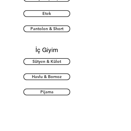
Etek
Pantolon & Short
İç Giyim
Sütyen & Külot
Havlu & Bornoz
Pijama
Aksesuar
Ayakkabı & Patik