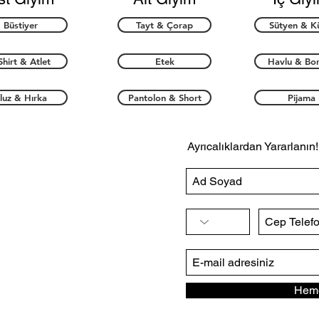
Büstiyer
Tayt & Çorap
Sütyen & K
Shirt & Atlet
Etek
Havlu & Bo
luz & Hırka
Pantolon & Short
Pijama
Ayrıcalıklardan Yararlanın!
Heme