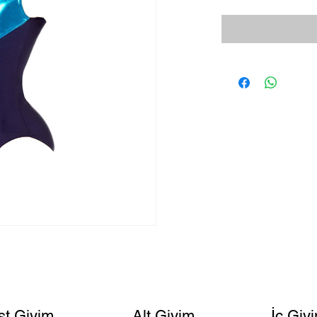
st Giyim
Alt Giyim
İç Giy