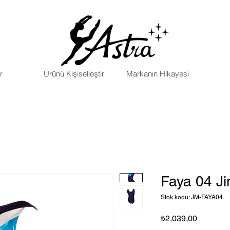
r
Ürünü Kişiselleştir
Markanın Hikayesi
Faya 04 J
Stok kodu: JM-FAYA04
Fiyat
₺2.039,00