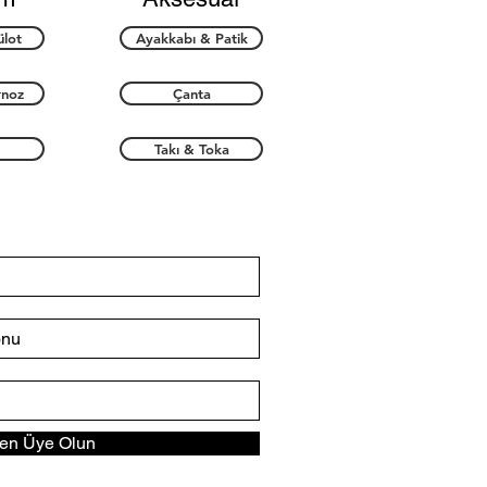
ülot
Ayakkabı & Patik
rnoz
Çanta
Takı & Toka
n Üye Olun