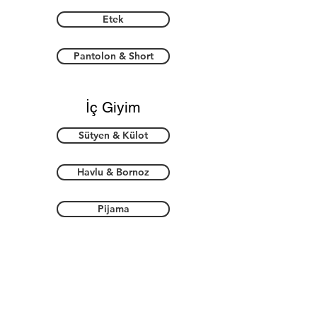
Etek
Pantolon & Short
İç Giyim
Sütyen & Külot
Havlu & Bornoz
Pijama
Aksesuar
Ayakkabı & Patik