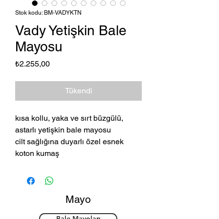
Stok kodu: BM-VADYKTN
Vady Yetişkin Bale
Mayosu
Fiyat
₺2.255,00
Tükendi
kısa kollu, yaka ve sırt büzgülü,
astarlı yetişkin bale mayosu
cilt sağlığına duyarlı özel esnek
koton kumaş
Mayo
Bale Mayoları