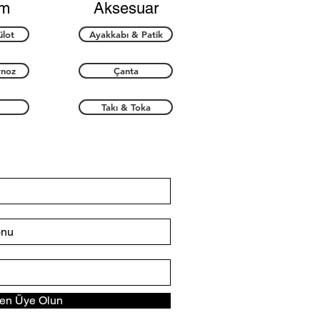
im
Aksesuar
ülot
Ayakkabı & Patik
rnoz
Çanta
Takı & Toka
n Üye Olun