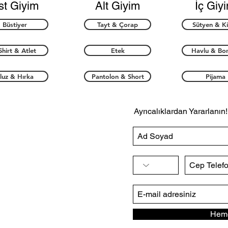
st Giyim
Alt Giyim
İç Giy
Büstiyer
Tayt & Çorap
Sütyen & K
Shirt & Atlet
Etek
Havlu & Bo
luz & Hırka
Pantolon & Short
Pijama
Ayrıcalıklardan Yararlanın!
Heme