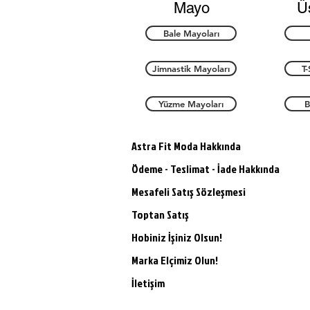
Mayo
Ü
Bale Mayoları
Jimnastik Mayoları
T-
Yüzme Mayoları
B
Astra Fit Moda Hakkında
Ödeme - Teslimat - İade Hakkında
Mesafeli Satış Sözleşmesi
Toptan Satış
Hobiniz İşiniz Olsun!
Marka Elçimiz Olun!
İletişim