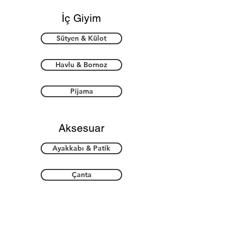
İç Giyim
Sütyen & Külot
Havlu & Bornoz
Pijama
Aksesuar
Ayakkabı & Patik
Çanta
Takı & Toka