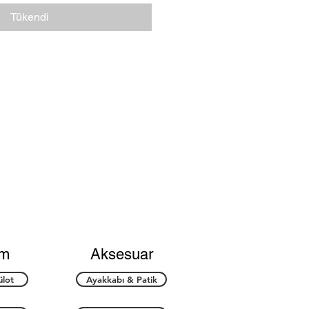
Tükendi
im
Aksesuar
ülot
Ayakkabı & Patik