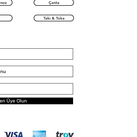
rnoz
Çanta
Takı & Toka
n Üye Olun