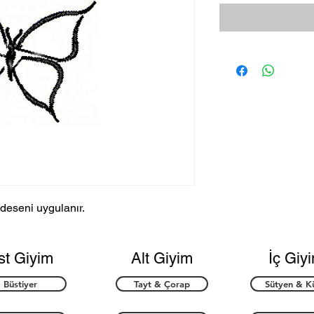
deseni uygulanır.
st Giyim
Alt Giyim
İç Giy
Büstiyer
Tayt & Çorap
Sütyen & K