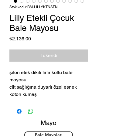
Stok kodu: BM-LİLLYKTNSFN
Lilly Etekli Çocuk
Bale Mayosu
Fiyat
₺2.136,00
Tükendi
şifon etek dikili fırfır kollu bale
mayosu
cilt sağlığına duyarlı özel esnek
koton kumaş
Mayo
Bale Mayoları