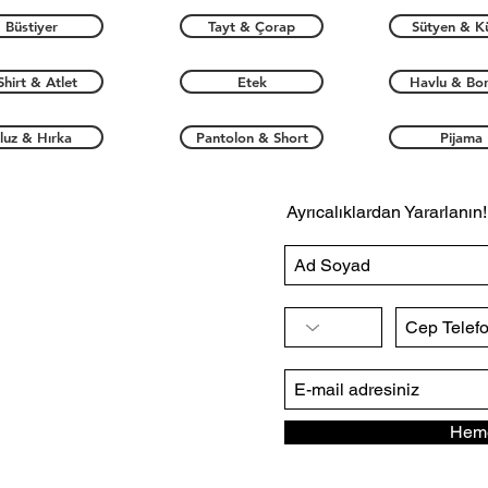
Büstiyer
Tayt & Çorap
Sütyen & K
Shirt & Atlet
Etek
Havlu & Bo
luz & Hırka
Pantolon & Short
Pijama
Ayrıcalıklardan Yararlanın!
Heme