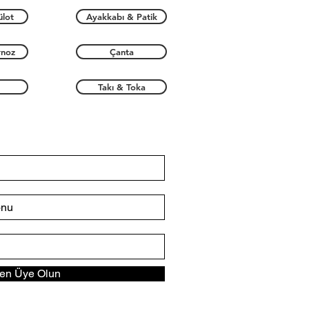
ülot
Ayakkabı & Patik
rnoz
Çanta
Takı & Toka
n Üye Olun