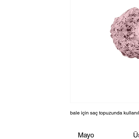
bale için saç topuzunda kullanı
Mayo
Ü