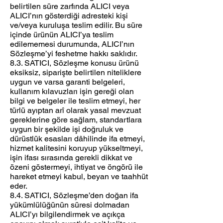
belirtilen süre zarfında ALICI veya
ALICI’nın gösterdiği adresteki kişi
ve/veya kuruluşa teslim edilir. Bu süre
içinde ürünün ALICI’ya teslim
edilememesi durumunda, ALICI’nın
Sözleşme’yi feshetme hakkı saklıdır.
8.3. SATICI, Sözleşme konusu ürünü
eksiksiz, siparişte belirtilen niteliklere
uygun ve varsa garanti belgeleri,
kullanım kılavuzları işin gereği olan
bilgi ve belgeler ile teslim etmeyi, her
türlü ayıptan arî olarak yasal mevzuat
gereklerine göre sağlam, standartlara
uygun bir şekilde işi doğruluk ve
dürüstlük esasları dâhilinde ifa etmeyi,
hizmet kalitesini koruyup yükseltmeyi,
işin ifası sırasında gerekli dikkat ve
özeni göstermeyi, ihtiyat ve öngörü ile
hareket etmeyi kabul, beyan ve taahhüt
eder.
8.4. SATICI, Sözleşme’den doğan ifa
yükümlülüğünün süresi dolmadan
ALICI’yı bilgilendirmek ve açıkça