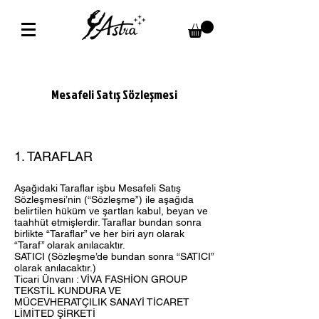
Mesafeli Satış Sözleşmesi
1. TARAFLAR
Aşağıdaki Taraflar işbu Mesafeli Satış
Sözleşmesi’nin (“Sözleşme”) ile aşağıda
belirtilen hüküm ve şartları kabul, beyan ve
taahhüt etmişlerdir. Taraflar bundan sonra
birlikte “Taraflar” ve her biri ayrı olarak
“Taraf” olarak anılacaktır.
SATICI (Sözleşme’de bundan sonra “SATICI”
olarak anılacaktır.)
Ticari Ünvanı : VİVA FASHİON GROUP
TEKSTİL KUNDURA VE
MÜCEVHERATÇILIK SANAYİ TİCARET
LİMİTED ŞİRKETİ