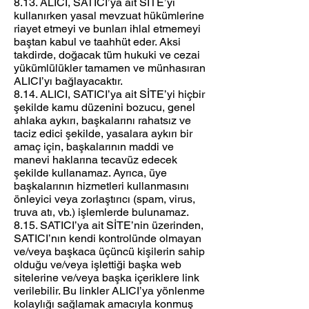
8.13. ALICI, SATICI’ya ait SİTE’yi
kullanırken yasal mevzuat hükümlerine
riayet etmeyi ve bunları ihlal etmemeyi
baştan kabul ve taahhüt eder. Aksi
takdirde, doğacak tüm hukuki ve cezai
yükümlülükler tamamen ve münhasıran
ALICI’yı bağlayacaktır.
8.14. ALICI, SATICI’ya ait SİTE’yi hiçbir
şekilde kamu düzenini bozucu, genel
ahlaka aykırı, başkalarını rahatsız ve
taciz edici şekilde, yasalara aykırı bir
amaç için, başkalarının maddi ve
manevi haklarına tecavüz edecek
şekilde kullanamaz. Ayrıca, üye
başkalarının hizmetleri kullanmasını
önleyici veya zorlaştırıcı (spam, virus,
truva atı, vb.) işlemlerde bulunamaz.
8.15. SATICI’ya ait SİTE’nin üzerinden,
SATICI’nın kendi kontrolünde olmayan
ve/veya başkaca üçüncü kişilerin sahip
olduğu ve/veya işlettiği başka web
sitelerine ve/veya başka içeriklere link
verilebilir. Bu linkler ALICI’ya yönlenme
kolaylığı sağlamak amacıyla konmuş