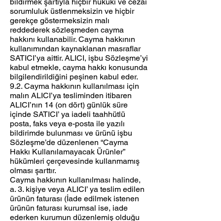
bildirmek şartıyla hiçbir hukuki ve cezai
sorumluluk üstlenmeksizin ve hiçbir
gerekçe göstermeksizin malı
reddederek sözleşmeden cayma
hakkını kullanabilir. Cayma hakkının
kullanımından kaynaklanan masraflar
SATICI’ya aittir. ALICI, işbu Sözleşme’yi
kabul etmekle, cayma hakkı konusunda
bilgilendirildiğini peşinen kabul eder.
9.2. Cayma hakkının kullanılması için
malın ALICI’ya tesliminden itibaren
ALICI’nın 14 (on dört) günlük süre
içinde SATICI’ ya iadeli taahhütlü
posta, faks veya e-posta ile yazılı
bildirimde bulunması ve ürünü işbu
Sözleşme’de düzenlenen “Cayma
Hakkı Kullanılamayacak Ürünler”
hükümleri çerçevesinde kullanmamış
olması şarttır.
Cayma hakkının kullanılması halinde,
a. 3. kişiye veya ALICI’ ya teslim edilen
ürünün faturası (İade edilmek istenen
ürünün faturası kurumsal ise, iade
ederken kurumun düzenlemiş olduğu