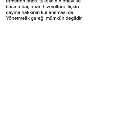
ermeden önce, tüketicinin onayı ile
ifasına başlanan hizmetlere ilişkin
cayma hakkının kullanılması da
Yönetmelik gereği mümkün değildir.
Kozmetik ve kişisel bakım ürünleri, iç
giyim ürünleri, mayo, bikini, kitap,
kopyalanabilir yazılım ve programlar,
DVD, VCD, CD ve kasetler ile kırtasiye
sarf malzemelerinin (toner, kartuş, şerit
vb.) iade edilebilmesi için
ambalajlarının açılmamış,
denenmemiş, bozulmamış ve
kullanılmamış olmaları gerekir.
11. TEMERRÜT HALİ VE HUKUKİ
SONUÇLARI
ALICI, ödeme işlemlerini kredi kartı ile
yaptığı durumda temerrüde düştüğü
takdirde, kart sahibi banka ile
arasındaki kredi kartı sözleşmesi
çerçevesinde faiz ödeyeceğini ve
bankaya karşı sorumlu olacağını kabul,
beyan ve taahhüt eder. Bu durumda
ilgili banka hukuki yollara başvurabilir;