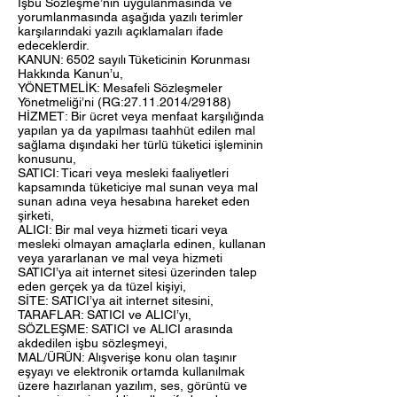
İşbu Sözleşme’nin uygulanmasında ve
yorumlanmasında aşağıda yazılı terimler
karşılarındaki yazılı açıklamaları ifade
edeceklerdir.
KANUN: 6502 sayılı Tüketicinin Korunması
Hakkında Kanun’u,
YÖNETMELİK: Mesafeli Sözleşmeler
Yönetmeliği’ni (RG:27.11.2014/29188)
HİZMET: Bir ücret veya menfaat karşılığında
yapılan ya da yapılması taahhüt edilen mal
sağlama dışındaki her türlü tüketici işleminin
konusunu,
SATICI: Ticari veya mesleki faaliyetleri
kapsamında tüketiciye mal sunan veya mal
sunan adına veya hesabına hareket eden
şirketi,
ALICI: Bir mal veya hizmeti ticari veya
mesleki olmayan amaçlarla edinen, kullanan
veya yararlanan ve mal veya hizmeti
SATICI’ya ait internet sitesi üzerinden talep
eden gerçek ya da tüzel kişiyi,
SİTE: SATICI’ya ait internet sitesini,
TARAFLAR: SATICI ve ALICI’yı,
SÖZLEŞME: SATICI ve ALICI arasında
akdedilen işbu sözleşmeyi,
MAL/ÜRÜN: Alışverişe konu olan taşınır
eşyayı ve elektronik ortamda kullanılmak
üzere hazırlanan yazılım, ses, görüntü ve