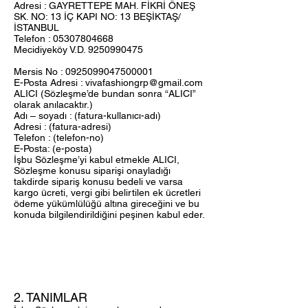
Adresi : GAYRETTEPE MAH. FİKRİ ÖNEŞ
SK. NO: 13 İÇ KAPI NO: 13 BEŞİKTAŞ/
İSTANBUL
Telefon : 05307804668
Mecidiyeköy V.D. 9250990475
Mersis No :
0925099047500001
E-Posta Adresi : vivafashiongrp@gmail.com
ALICI (Sözleşme’de bundan sonra “ALICI”
olarak anılacaktır.)
Adı – soyadı : (fatura-kullanıcı-adı)
Adresi : (fatura-adresi)
Telefon : (telefon-no)
E-Posta: (e-posta)
İşbu Sözleşme’yi kabul etmekle ALICI,
Sözleşme konusu siparişi onayladığı
takdirde sipariş konusu bedeli ve varsa
kargo ücreti, vergi gibi belirtilen ek ücretleri
ödeme yükümlülüğü altına gireceğini ve bu
konuda bilgilendirildiğini peşinen kabul eder.
2. TANIMLAR