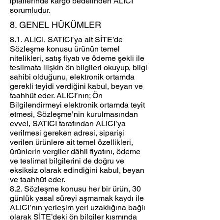
iptallerinde kargo bedelinden ALICI
sorumludur.
8. GENEL HÜKÜMLER
8.1. ALICI, SATICI’ya ait SİTE’de
Sözleşme konusu ürünün temel
nitelikleri, satış fiyatı ve ödeme şekli ile
teslimata ilişkin ön bilgileri okuyup, bilgi
sahibi olduğunu, elektronik ortamda
gerekli teyidi verdiğini kabul, beyan ve
taahhüt eder. ALICI’nın; Ön
Bilgilendirmeyi elektronik ortamda teyit
etmesi, Sözleşme’nin kurulmasından
evvel, SATICI tarafından ALICI’ya
verilmesi gereken adresi, siparişi
verilen ürünlere ait temel özellikleri,
ürünlerin vergiler dâhil fiyatını, ödeme
ve teslimat bilgilerini de doğru ve
eksiksiz olarak edindiğini kabul, beyan
ve taahhüt eder.
8.2. Sözleşme konusu her bir ürün, 30
günlük yasal süreyi aşmamak kaydı ile
ALICI’nın yerleşim yeri uzaklığına bağlı
olarak SİTE’deki ön bilgiler kısmında