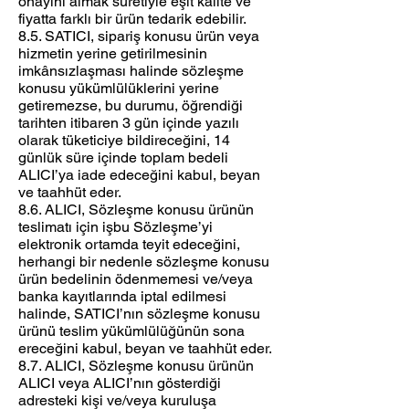
onayını almak suretiyle eşit kalite ve
fiyatta farklı bir ürün tedarik edebilir.
8.5. SATICI, sipariş konusu ürün veya
hizmetin yerine getirilmesinin
imkânsızlaşması halinde sözleşme
konusu yükümlülüklerini yerine
getiremezse, bu durumu, öğrendiği
tarihten itibaren 3 gün içinde yazılı
olarak tüketiciye bildireceğini, 14
günlük süre içinde toplam bedeli
ALICI’ya iade edeceğini kabul, beyan
ve taahhüt eder.
8.6. ALICI, Sözleşme konusu ürünün
teslimatı için işbu Sözleşme’yi
elektronik ortamda teyit edeceğini,
herhangi bir nedenle sözleşme konusu
ürün bedelinin ödenmemesi ve/veya
banka kayıtlarında iptal edilmesi
halinde, SATICI’nın sözleşme konusu
ürünü teslim yükümlülüğünün sona
ereceğini kabul, beyan ve taahhüt eder.
8.7. ALICI, Sözleşme konusu ürünün
ALICI veya ALICI’nın gösterdiği
adresteki kişi ve/veya kuruluşa