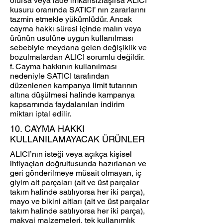
olursa veya iade imkânsızlaşırsa ALICI
kusuru oranında SATICI’ nın zararlarını
tazmin etmekle yükümlüdür. Ancak
cayma hakkı süresi içinde malın veya
ürünün usulüne uygun kullanılması
sebebiyle meydana gelen değişiklik ve
bozulmalardan ALICI sorumlu değildir.
f. Cayma hakkının kullanılması
nedeniyle SATICI tarafından
düzenlenen kampanya limit tutarının
altına düşülmesi halinde kampanya
kapsamında faydalanılan indirim
miktarı iptal edilir.
10. CAYMA HAKKI
KULLANILAMAYACAK ÜRÜNLER
ALICI’nın isteği veya açıkça kişisel
ihtiyaçları doğrultusunda hazırlanan ve
geri gönderilmeye müsait olmayan, iç
giyim alt parçaları (alt ve üst parçalar
takım halinde satılıyorsa her iki parça),
mayo ve bikini altları (alt ve üst parçalar
takım halinde satılıyorsa her iki parça),
makyaj malzemeleri, tek kullanımlık