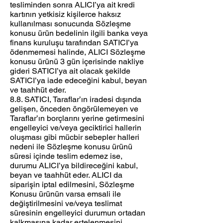
tesliminden sonra ALICI’ya ait kredi
kartının yetkisiz kişilerce haksız
kullanılması sonucunda Sözleşme
konusu ürün bedelinin ilgili banka veya
finans kuruluşu tarafından SATICI’ya
ödenmemesi halinde, ALICI Sözleşme
konusu ürünü 3 gün içerisinde nakliye
gideri SATICI’ya ait olacak şekilde
SATICI’ya iade edeceğini kabul, beyan
ve taahhüt eder.
8.8. SATICI, Taraflar’ın iradesi dışında
gelişen, önceden öngörülemeyen ve
Taraflar’ın borçlarını yerine getirmesini
engelleyici ve/veya geciktirici hallerin
oluşması gibi mücbir sebepler halleri
nedeni ile Sözleşme konusu ürünü
süresi içinde teslim edemez ise,
durumu ALICI’ya bildireceğini kabul,
beyan ve taahhüt eder. ALICI da
siparişin iptal edilmesini, Sözleşme
Konusu ürünün varsa emsali ile
değiştirilmesini ve/veya teslimat
süresinin engelleyici durumun ortadan
kalkmasına kadar ertelenmesini