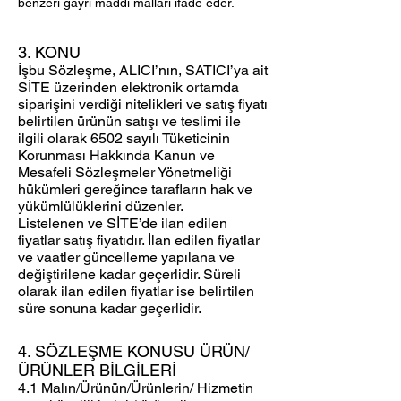
benzeri gayri maddi malları ifade eder.
3. KONU
İşbu Sözleşme, ALICI’nın, SATICI’ya ait
SİTE üzerinden elektronik ortamda
siparişini verdiği nitelikleri ve satış fiyatı
belirtilen ürünün satışı ve teslimi ile
ilgili olarak 6502 sayılı Tüketicinin
Korunması Hakkında Kanun ve
Mesafeli Sözleşmeler Yönetmeliği
hükümleri gereğince tarafların hak ve
yükümlülüklerini düzenler.
Listelenen ve SİTE’de ilan edilen
fiyatlar satış fiyatıdır. İlan edilen fiyatlar
ve vaatler güncelleme yapılana ve
değiştirilene kadar geçerlidir. Süreli
olarak ilan edilen fiyatlar ise belirtilen
süre sonuna kadar geçerlidir.
4. SÖZLEŞME KONUSU ÜRÜN/
ÜRÜNLER BİLGİLERİ
4.1 Malın/Ürünün/Ürünlerin/ Hizmetin