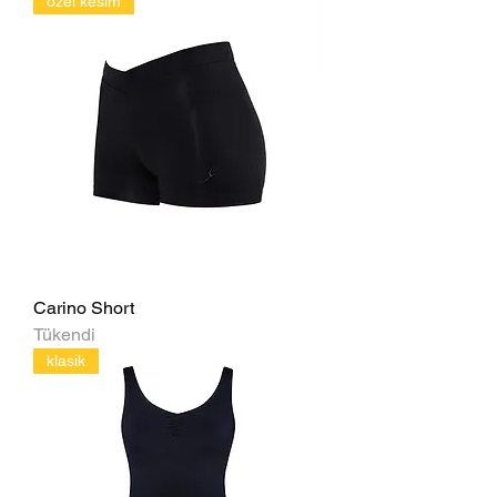
özel kesim
Carino Short
Tükendi
klasik