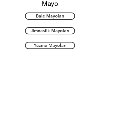
Mayo
Bale Mayoları
Jimnastik Mayoları
Yüzme Mayoları
Üst Giyim
Büstiyer
T-Shirt & Atlet
Bluz & Hırka
Alt Giyim