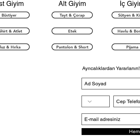
st Giyim
Alt Giyim
İç Giy
Büstiyer
Tayt & Çorap
Sütyen & K
Shirt & Atlet
Etek
Havlu & Bo
luz & Hırka
Pantolon & Short
Pijama
Ayrıcalıklardan Yararlanın!
Heme