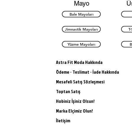
Mayo
Ü
Bale Mayoları
Jimnastik Mayoları
T-
Yüzme Mayoları
B
Astra Fit Moda Hakkında
Ödeme - Teslimat - İade Hakkında
Mesafeli Satış Sözleşmesi
Toptan Satış
Hobiniz İşiniz Olsun!
Marka Elçimiz Olun!
İletişim