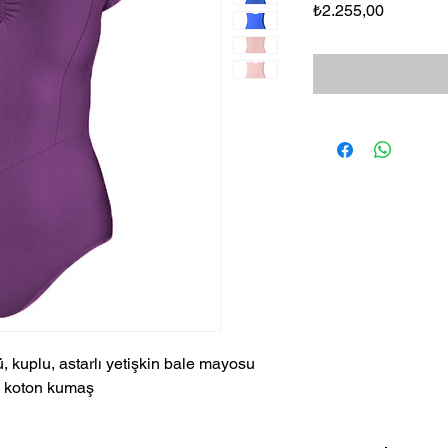
Fiyat
₺2.255,00
ü, kuplu, astarlı yetişkin bale mayosu
ek koton kumaş