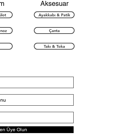
im
Aksesuar
ülot
Ayakkabı & Patik
rnoz
Çanta
Takı & Toka
n Üye Olun