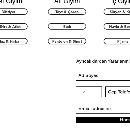
st Giyim
Alt Giyim
İç Giy
Büstiyer
Tayt & Çorap
Sütyen & K
Shirt & Atlet
Etek
Havlu & Bo
luz & Hırka
Pantolon & Short
Pijama
Ayrıcalıklardan Yararlanın!
Heme