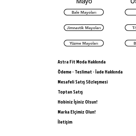
Mayo
Ü
Bale Mayoları
Jimnastik Mayoları
T-
Yüzme Mayoları
B
Astra Fit Moda Hakkında
Ödeme - Teslimat - İade Hakkında
Mesafeli Satış Sözleşmesi
Toptan Satış
Hobiniz İşiniz Olsun!
Marka Elçimiz Olun!
İletişim