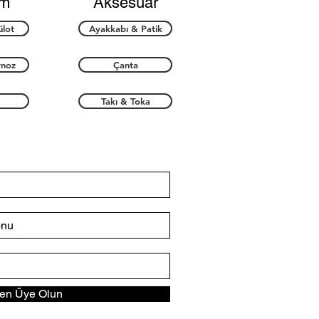
im
Aksesuar
ülot
Ayakkabı & Patik
rnoz
Çanta
Takı & Toka
n Üye Olun