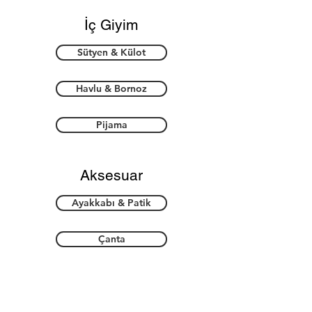
İç Giyim
Sütyen & Külot
Havlu & Bornoz
Pijama
Aksesuar
Ayakkabı & Patik
Çanta
Takı & Toka