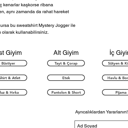
uç kenarlar kaşkorse ribana
rken, aynı zamanda da rahat hareket
olursa bu sweatshirt Mystery Jogger ile
 olarak kullanabilirsiniz.
st Giyim
Alt Giyim
İç Giy
Büstiyer
Tayt & Çorap
Sütyen & K
Shirt & Atlet
Etek
Havlu & Bo
luz & Hırka
Pantolon & Short
Pijama
Ayrıcalıklardan Yararlanın!