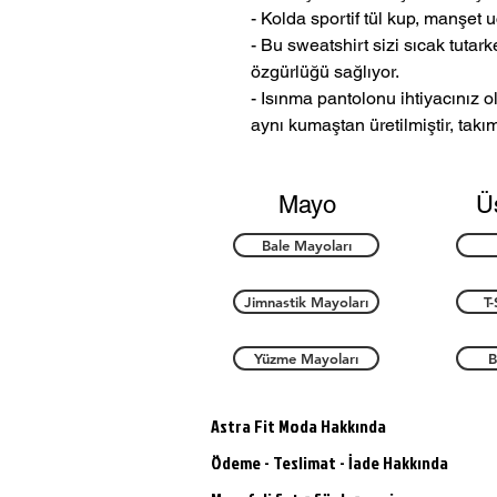
- Kolda sportif tül kup, manşet 
- Bu sweatshirt sizi sıcak tuta
özgürlüğü sağlıyor.
- Isınma pantolonu ihtiyacınız 
aynı kumaştan üretilmiştir, takım
Mayo
Ü
Bale Mayoları
Jimnastik Mayoları
T-
Yüzme Mayoları
B
Astra Fit Moda Hakkında
Ödeme - Teslimat - İade Hakkında