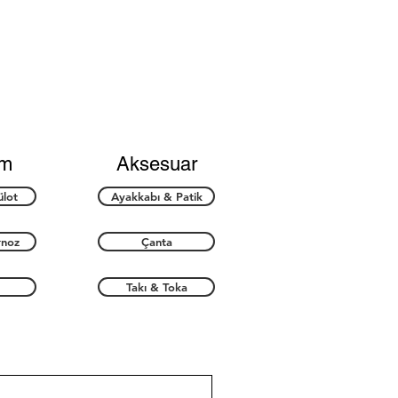
im
Aksesuar
ülot
Ayakkabı & Patik
rnoz
Çanta
Takı & Toka