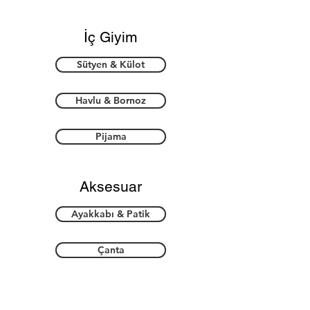
İç Giyim
Sütyen & Külot
Havlu & Bornoz
Pijama
Aksesuar
Ayakkabı & Patik
Çanta
Takı & Toka