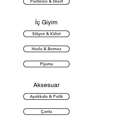
Pantolon & Short
İç Giyim
Sütyen & Külot
Havlu & Bornoz
Pijama
Aksesuar
Ayakkabı & Patik
Çanta
Takı & Toka