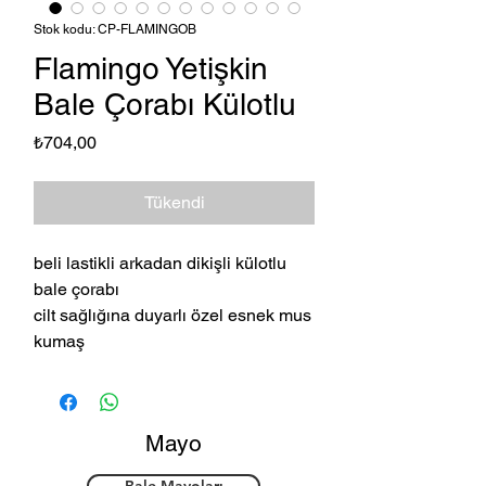
Stok kodu: CP-FLAMINGOB
Flamingo Yetişkin
Bale Çorabı Külotlu
Fiyat
₺704,00
Tükendi
beli lastikli arkadan dikişli külotlu
bale çorabı
cilt sağlığına duyarlı özel esnek mus
kumaş
Mayo