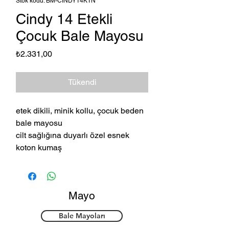
Stok kodu: BM-CİNDY14KTN
Cindy 14 Etekli
Çocuk Bale Mayosu
Fiyat
₺2.331,00
Tükendi
etek dikili, minik kollu, çocuk beden
bale mayosu
cilt sağlığına duyarlı özel esnek
koton kumaş
Mayo
Bale Mayoları