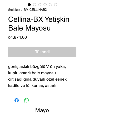
Stok kodu: BM-CELLINABX
Cellina-BX Yetişkin
Bale Mayosu
Fiyat
₺4.874,00
Tükendi
geniş askılı büzgülü V ön yaka,
kuplu astarlı bale mayosu
cilt sağlığına duyarlı özel esnek
kadife ve tül kumaş astarlı
Mayo