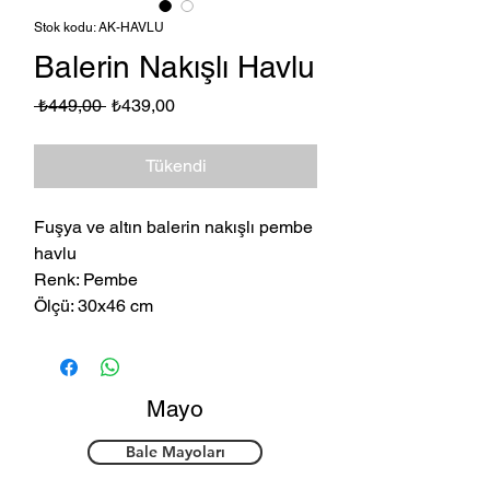
Stok kodu: AK-HAVLU
Balerin Nakışlı Havlu
Normal
İndirimli
 ₺449,00 
₺439,00
Fiyat
Fiyat
Tükendi
Fuşya ve altın balerin nakışlı pembe
havlu
Renk: Pembe
Ölçü: 30x46 cm
Mayo
Bale Mayoları